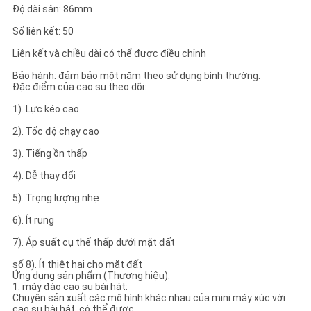
POLICY
Độ dài sân: 86mm
Số liên kết: 50
Liên kết và chiều dài có thể được điều chỉnh
Bảo hành: đảm bảo một năm theo sử dụng bình thường.
Đặc điểm của cao su theo dõi:
1). Lực kéo cao
2). Tốc độ chạy cao
3). Tiếng ồn thấp
4). Dễ thay đổi
5). Trọng lượng nhẹ
6). Ít rung
7). Áp suất cụ thể thấp dưới mặt đất
số 8). Ít thiệt hại cho mặt đất
Ứng dụng sản phẩm (Thương hiệu):
1. máy đào cao su bài hát:
Chuyên sản xuất các mô hình khác nhau của mini máy xúc với
cao su bài hát, có thể được