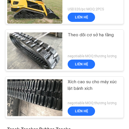
USD320/pc MOQ:2PCS
LIÊN HỆ
Theo dõi cơ sở hạ tầng
negotiable MOQ:thương lượng
LIÊN HỆ
Xích cao su cho máy xúc
lật bánh xích
negotiable MOQ:thương lượng
LIÊN HỆ