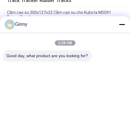
Track Tracker Rubber Tracks
Cầm cao su 300x127x32 Cầm cao su cho Kubota M5091
Power Crawler
Ginny
Đường cao su 350 x 52,5 x 104 cho máy khoan Takeuchi
Tb035
2:29 AM
Máy xúc lật nhỏ gọn Theo dõi cao su lực kéo cao B450X86ZZ *
55
Good day, what product are you looking for?
Danh mục phổ biến
Tất cả
các
Excavator Rubber 
Đường Cao Su Nông 
Tracks
Nghiệp
Track Tracker 
Bản Nhạc Cao Su 
Rubber Tracks
Dumper
Miếng Đệm Cao Su 
Bolt Trên Miếng 
Máy Xúc
Đệm Cao Su