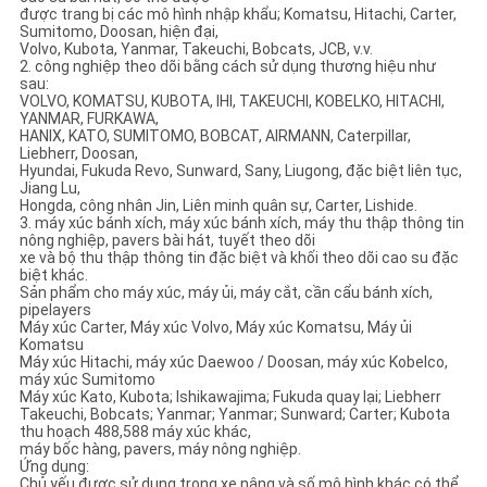
được trang bị các mô hình nhập khẩu; Komatsu, Hitachi, Carter,
Sumitomo, Doosan, hiện đại,
Volvo, Kubota, Yanmar, Takeuchi, Bobcats, JCB, v.v.
2. công nghiệp theo dõi bằng cách sử dụng thương hiệu như
sau:
VOLVO, KOMATSU, KUBOTA, IHI, TAKEUCHI, KOBELKO, HITACHI,
YANMAR, FURKAWA,
HANIX, KATO, SUMITOMO, BOBCAT, AIRMANN, Caterpillar,
Liebherr, Doosan,
Hyundai, Fukuda Revo, Sunward, Sany, Liugong, đặc biệt liên tục,
Jiang Lu,
Hongda, công nhân Jin, Liên minh quân sự, Carter, Lishide.
3. máy xúc bánh xích, máy xúc bánh xích, máy thu thập thông tin
nông nghiệp, pavers bài hát, tuyết theo dõi
xe và bộ thu thập thông tin đặc biệt và khối theo dõi cao su đặc
biệt khác.
Sản phẩm cho máy xúc, máy ủi, máy cắt, cần cẩu bánh xích,
pipelayers
Máy xúc Carter, Máy xúc Volvo, Máy xúc Komatsu, Máy ủi
Komatsu
Máy xúc Hitachi, máy xúc Daewoo / Doosan, máy xúc Kobelco,
máy xúc Sumitomo
Máy xúc Kato, Kubota; Ishikawajima; Fukuda quay lại; Liebherr
Takeuchi, Bobcats; Yanmar; Yanmar; Sunward; Carter; Kubota
thu hoạch 488,588 máy xúc khác,
máy bốc hàng, pavers, máy nông nghiệp.
Ứng dụng:
Chủ yếu được sử dụng trong xe nâng và số mô hình khác có thể