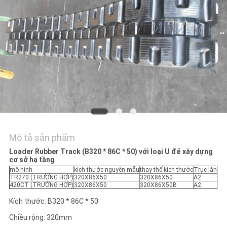
YÊU
CẦU
BÁO
GIÁ
NEWS
SƠ
Mô tả sản phẩm
ĐỒ
Loader Rubber Track (B320 * 86C * 50) với loại U để xây dựng
cơ sở hạ tầng
TRANG
mô hình
kích thước nguyên mẫu
thay thế kích thước
Trục lăn
TR270 (TRƯỜNG HỢP)
320X86X50
320X86X50
A2
WEB
420CT (TRƯỜNG HỢP)
320X86X50
320X86X50B
A2
Kích thước: B320 * 86C * 50
PRIVACY
Chiều rộng: 320mm