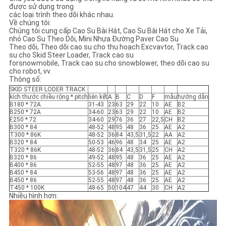
được sử dụng trong
các loại trình theo dõi khác nhau.
Về chúng tôi:
Chúng tôi cung cấp Cao Su Bài Hát, Cao Su Bài Hát cho Xe Tải,
nhỏ Cao Su Theo Dõi, Mini Nhựa Đường Paver Cao Su
Theo dõi, Theo dõi cao su cho thu hoạch Excvavtor, Track cao
su cho Skid Steer Loader, Track cao su
forsnowmobile, Track cao su cho snowblower, theo dõi cao su
cho robot, vv.
Thông số:
SKID STEER LODER TRACK
kích thước chiều rộng * pitch
liên kết
A
B
C
D
F
mẫu
hướng dẫn
B180 * 72A
31-43
23
63
29
22
10
AE
B2
B250 * 72A
34-60
23
63
29
22
10
AE
B2
E250 * 72
34-60
29
76
36
27
22,5
CH
B2
B300 * 84
48-52
48
95
48
36
25
AE
A2
T300 * 86K
48-52
36
84
43,5
31,5
22
AA
A2
B320 * 84
50-53
46
96
48
34
25
AE
A2
T320 * 86K
48-52
36
84
43,5
31,5
25
CH
A2
B320 * 86
49-52
48
95
48
36
25
AE
A2
B400 * 86
52-55
48
97
48
36
25
AE
A2
B450 * 84
53-56
48
97
48
36
25
AE
A2
B450 * 86
52-55
48
97
48
36
25
AE
A2
T450 * 100K
48-65
50
104
47
44
30
CH
A2
Nhiều hình hơn: