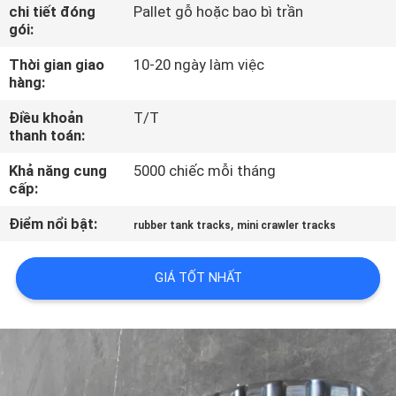
QUAN
chi tiết đóng
Pallet gỗ hoặc bao bì trần
gói:
NHÀ
Thời gian giao
10-20 ngày làm việc
MÁY
hàng:
Điều khoản
T/T
KIỂM
thanh toán:
SOÁT
Khả năng cung
5000 chiếc mỗi tháng
CHẤT
cấp:
LƯỢNG
Điểm nổi bật:
,
rubber tank tracks
mini crawler tracks
LIÊN
GIÁ TỐT NHẤT
HỆ
CHÚNG
TÔI