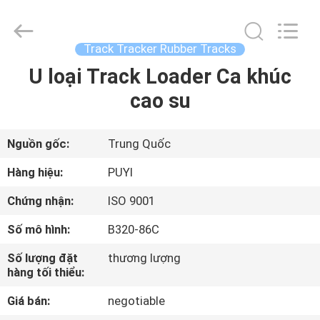
Shanghai
Puyi
Industrial
Co.,
Ltd..
Track Tracker Rubber Tracks
All
Rights
U loại Track Loader Ca khúc
NHÀ
Reserved.
cao su
CÁC
SẢN
Nguồn gốc:
Trung Quốc
PHẨM
Hàng hiệu:
PUYI
Chứng nhận:
ISO 9001
VỀ
Số mô hình:
B320-86C
CHÚNG
Số lượng đặt
thương lượng
TÔI
hàng tối thiểu:
Giá bán:
negotiable
THAM