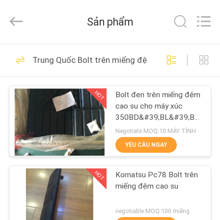
Shanghai
Puyi
Industrial
Sản phẩm
Co.,
Ltd..
All
Rights
NHÀ
Reserved.
164
Trung Quốc Bolt trên miếng đệm cao su
Excavator Rubber
CÁC
Tracks
HOT
Bolt đen trên miếng đệm
SẢN
cao su cho máy xúc
PHẨM
350BD&#39;BL&#39;BR
/ 380B / 400B&#39;BLR
Negotiate MOQ:10 MÁY TÍNH
Chiều rộng 135mm
VỀ
YÊU CẦU NGAY
72
CHÚNG
Đường cao su nông
HOT
Komatsu Pc78 Bolt trên
TÔI
miếng đệm cao su
nghiệp
THAM
negotiable MOQ:100 miếng