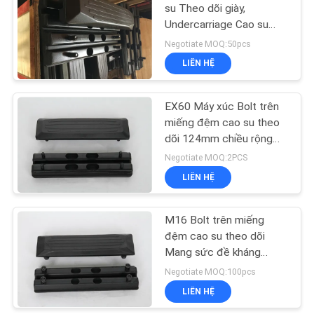
POLICY
su Theo dõi giày,
Undercarriage Cao su
19
Track Pads Đối với máy
Negotiate MOQ:50pcs
xúc
Clip trên miếng đệm
LIÊN HỆ
cao su
EX60 Máy xúc Bolt trên
miếng đệm cao su theo
dõi 124mm chiều rộng
hiệu suất cao
Negotiate MOQ:2PCS
LIÊN HỆ
39
Paver Rubber
M16 Bolt trên miếng
đệm cao su theo dõi
Tracks
Mang sức đề kháng
mạnh mẽ cho khung gầm
Negotiate MOQ:100pcs
LIÊN HỆ