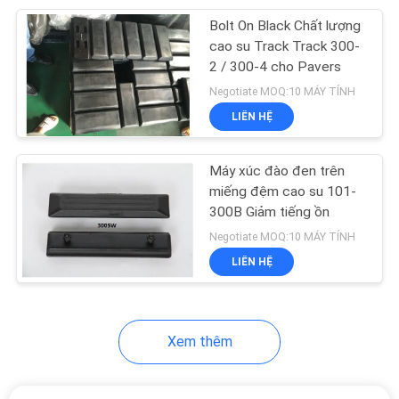
Bolt On Black Chất lượng
39
cao su Track Track 300-
Đường đua cao su
2 / 300-4 cho Pavers
Negotiate MOQ:10 MÁY TÍNH
trượt tuyết
LIÊN HỆ
Máy xúc đào đen trên
miếng đệm cao su 101-
300B Giảm tiếng ồn
50
Negotiate MOQ:10 MÁY TÍNH
Bản nhạc cao su
LIÊN HỆ
Robot
Xem thêm