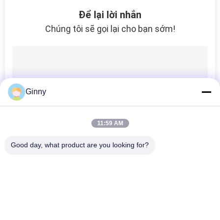
86
Để lại lời nhắn
Chúng tôi sẽ gọi lại cho bạn sớm!
Đường ray cao su
Ginny
19
11:59 AM
Hệ thống theo dõi
Good day, what product are you looking for?
cao su
Danh mục phổ biến
Tất cả
các
Excavator Rubber 
Đường Cao Su Nông 
Tracks
Nghiệp
67