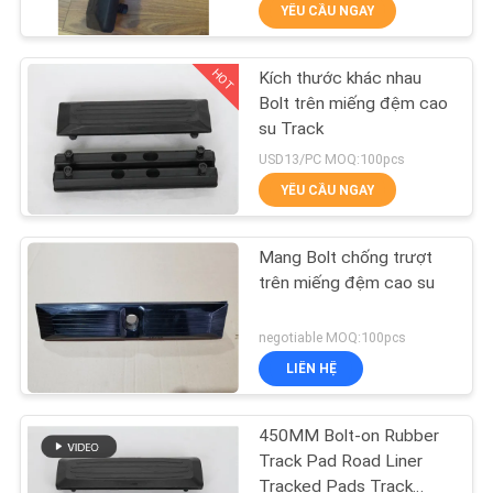
YÊU CẦU NGAY
QUAN
NHÀ
HOT
Kích thước khác nhau
MÁY
46
Bolt trên miếng đệm cao
su Track
Track Tracker
KIỂM
USD13/PC MOQ:100pcs
Rubber Tracks
YÊU CẦU NGAY
SOÁT
CHẤT
Mang Bolt chống trượt
LƯỢNG
trên miếng đệm cao su
47
negotiable MOQ:100pcs
LIÊN
Bản nhạc cao su
LIÊN HỆ
HỆ
Dumper
CHÚNG
450MM Bolt-on Rubber
TÔI
Track Pad Road Liner
Tracked Pads Track