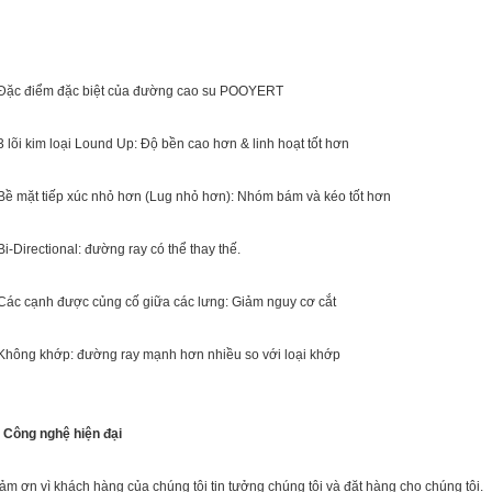
Đặc điểm đặc biệt của đường cao su POOYERT
 3 lõi kim loại Lound Up: Độ bền cao hơn & linh hoạt tốt hơn
 Bề mặt tiếp xúc nhỏ hơn (Lug nhỏ hơn): Nhóm bám và kéo tốt hơn
 Bi-Directional: đường ray có thể thay thế.
 Các cạnh được củng cố giữa các lưng: Giảm nguy cơ cắt
 Không khớp: đường ray mạnh hơn nhiều so với loại khớp
. Công nghệ hiện đại
ảm ơn vì khách hàng của chúng tôi tin tưởng chúng tôi và đặt hàng cho chúng tôi.