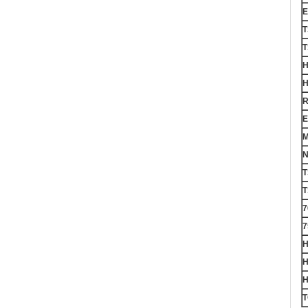
E
T
T
H
H
R
E
M
N
T
T
7
7
H
H
H
T