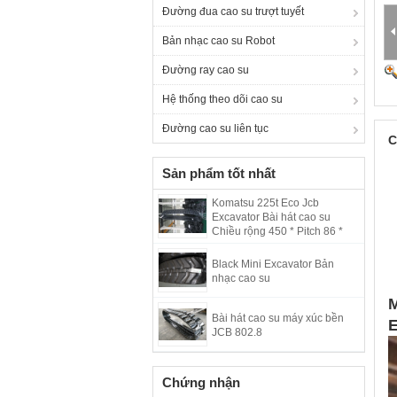
Đường đua cao su trượt tuyết
Bản nhạc cao su Robot
Đường ray cao su
Hệ thống theo dõi cao su
Đường cao su liên tục
C
Sản phẩm tốt nhất
Komatsu 225t Eco Jcb
Excavator Bài hát cao su
Chiều rộng 450 * Pitch 86 *
Liên kết 56
Black Mini Excavator Bản
nhạc cao su
M
Bài hát cao su máy xúc bền
E
JCB 802.8
Chứng nhận