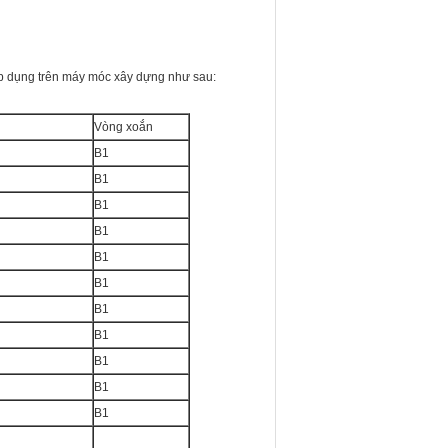
áp dụng trên máy móc xây dựng như sau:
Vòng xoắn
B1
B1
B1
B1
B1
B1
B1
B1
B1
B1
B1