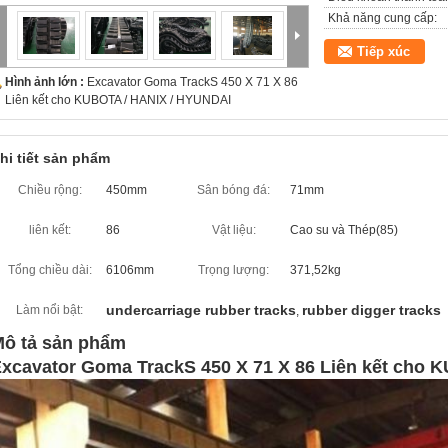
Khả năng cung cấp:
Tiếp xúc
Hình ảnh lớn :
Excavator Goma TrackS 450 X 71 X 86
Liên kết cho KUBOTA / HANIX / HYUNDAI
hi tiết sản phẩm
Chiều rộng:
450mm
Sân bóng đá:
71mm
liên kết:
86
Vật liệu:
Cao su và Thép(85)
Tổng chiều dài:
6106mm
Trọng lượng:
371,52kg
undercarriage rubber tracks
rubber digger tracks
Làm nổi bật:
,
ô tả sản phẩm
xcavator Goma TrackS 450 X 71 X 86 Liên kết cho