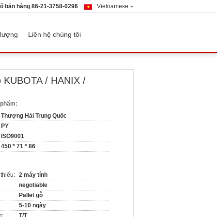
số bán hàng
86-21-3758-0296
Vietnamese
 lượng
Liên hệ chúng tôi
o KUBOTA / HANIX /
n phẩm:
Thượng Hải Trung Quốc
PY
ISO9001
450 * 71 * 86
thiểu:
2 máy tính
negotiable
Pallet gỗ
5-10 ngày
n:
T/T