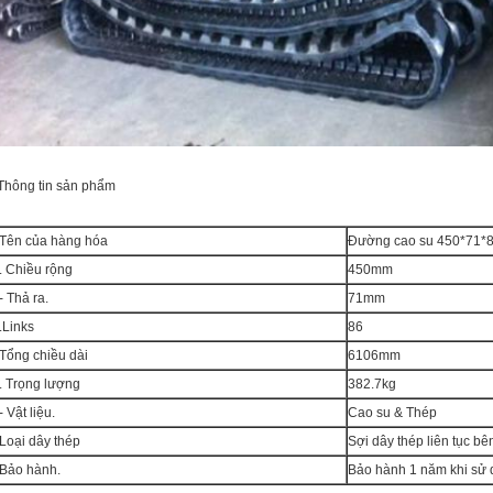
Thông tin sản phẩm
Tên của hàng hóa
Đường cao su 450*71*
. Chiều rộng
450mm
- Thả ra.
71mm
.Links
86
Tổng chiều dài
6106mm
. Trọng lượng
382.7kg
- Vật liệu.
Cao su & Thép
Loại dây thép
Sợi dây thép liên tục b
Bảo hành.
Bảo hành 1 năm khi sử 