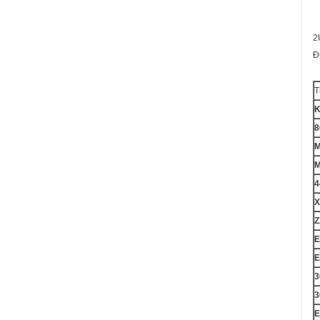
2
Đ
T
K
8
4
X
Z
E
E
3
3
E