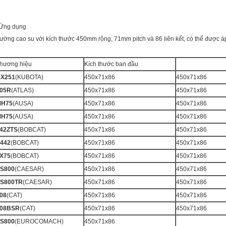
Ứng dụng
ường cao su với kích thước 450mm rộng, 71mm pitch và 86 liên kết, có thể được 
hương hiệu
Kích thước ban đầu
X251
(KUBOTA)
450x71x86
450x71x86
05R
(ATLAS)
450x71x86
450x71x86
MH75
(AUSA)
450x71x86
450x71x86
MH75
(AUSA)
450x71x86
450x71x86
42ZTS
(BOBCAT)
450x71x86
450x71x86
442
(BOBCAT)
450x71x86
450x71x86
X75
(BOBCAT)
450x71x86
450x71x86
S800
(CAESAR)
450x71x86
450x71x86
S800TR
(CAESAR)
450x71x86
450x71x86
08
(CAT)
450x71x86
450x71x86
08BSR
(CAT)
450x71x86
450x71x86
S800
(EUROCOMACH)
450x71x86