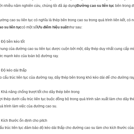
ới nhiều năm nghiên cứu, chúng tôi đã áp dụng
Đường cao su liên tục
bên trong 
ường cao su liên tục có nghĩa là thép bên trong cao su trong quá trình liên kết, có
ao su liên tục
có một số
Ưu điểm hiệu suất
như sau:
: Độ bền kéo tốt
hung của đường cao su liên tục được cuộn bởi một, dây thép duy nhất cung cấp mộ
ức mạnh kéo của toàn bộ đường ray.
: Độ kéo dài thấp
o cấu trúc liên tục của đường ray, dây thép bên trong khó kéo dài để cho đường ray
: Khả năng chống trượt tốt cho dây thép bên trong
ợi thép dưới cấu trúc liên tục buộc đồng bộ trong quá trình sản xuất làm cho dây th
uá trình làm việc của đường cao su.
: Kích thước ổn định cho pitch
ấu trúc liên tục đảm bảo độ kéo dài thấp cho đường cao su làm cho kích thước của