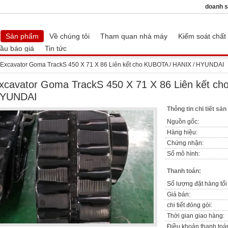
doanh 
Sản phẩm
Về chúng tôi
Tham quan nhà máy
Kiểm soát chất
ầu báo giá
Tin tức
Excavator Goma TrackS 450 X 71 X 86 Liên kết cho KUBOTA / HANIX / HYUNDAI
xcavator Goma TrackS 450 X 71 X 86 Liên kết ch
YUNDAI
Thông tin chi tiết sả
Nguồn gốc:
Hàng hiệu:
Chứng nhận:
Số mô hình:
Thanh toán:
Số lượng đặt hàng tối 
Giá bán:
chi tiết đóng gói:
Thời gian giao hàng:
Điều khoản thanh toá